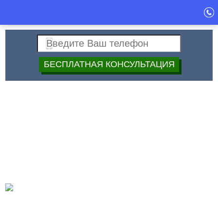
Спец
+7 (499)
40-40-397
Строй
Дата:
Демонтаж кирпичных стен в
два кирпича, цена работы в
Москве
Цены
Актуальные цены на наши услуги уточняйте: Велком (вайбер)
375442159613 Мтс 375294984047
Оставить заявку:
Дирекции Прорабу Инженеру Архитектору Проектировщику
Каменщику Плотнику Кровельщику Монтажнику Сварщику