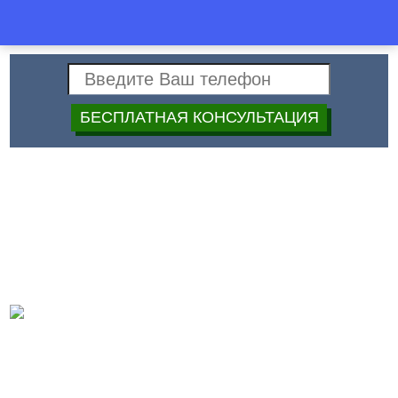
Спец
+7 (499)
40-40-397
Строй
Дата:
Гранитные плиты, цена
демонтажа в Москве
Цены
Актуальные цены на наши услуги уточняйте: Велком (вайбер)
375442159613 Мтс 375294984047
Оставить заявку:
Дирекции Прорабу Инженеру Архитектору Проектировщику
Каменщику Плотнику Кровельщику Монтажнику Сварщику
Ковщику Дизайнеру Отделочнику Сантехнику Электрику
Мебельщикам