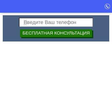
Спец
+7 (499)
40-40-397
Строй
Дата:
Новости ремонта и
строительства
Ремонт домов