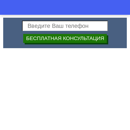
Спец
+7 (499)
40-40-397
Строй
Дата:
Высота установки розеток и
выключателей в детской
Выключатель общего освещения и розетку, которая пригодится
для использования пылесоса, радиатора отопления и других
электроприборов лучше конечно установить при входе в
комнату. Выключатель обычно устанавливают на высоте от 75
до 90 см от уровня пола. Также проследите, чтобы шкаф или
открытая дверь не закрывали выключатель: разместите его с
той стороны, где располагается ручка закрытой двери, а
розетку установите в 30 см от уровня пола. Все это надо
установить с расстоянием до двери не более 10 см.