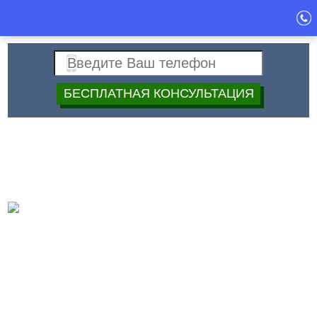
Спец
+7 (499)
40-40-397
Строй
Дата:
Сопутствующие
общестроительные работы
Мы также обеспечим производство работ
сопутствующих установке изделий из
металла: укладку тротуарной плитки, заливку
бетона, прокладку коммуникаций,
водосточных систем, установим стеклянные
изделия, витражи столярные изделия, изделия из камня,
гранита, мрамора и т.д.
Главная
->
Кованые изделие
->
Сопутствующие