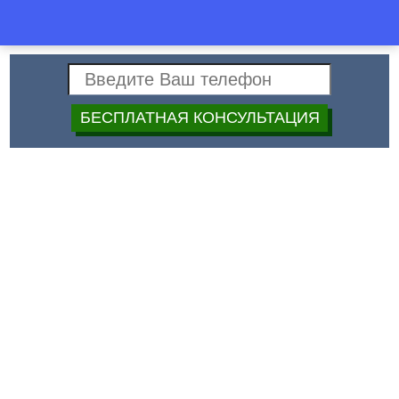
Спец
+7 (499)
40-40-397
Строй
Дата:
Подобрать дизайн
лестницы к интерьеру
Существует огромное множество моделей лестниц, но
практически невозможно встретить среди них одинаковые. Это
неудивительно - что, как не лестница с красивыми ступеньками
является украшением интерьера и его заключительной ноткой,
объединяющей собой все остальные детали. С помощью
лестницы интерьер оживляется, подчеркиваются
архитектурные особенности помещения. Большинство лестниц
изготавливается по индивидуальному чертежу, но во всем
многообразии все же можно выделить несколько
функциональных видов.