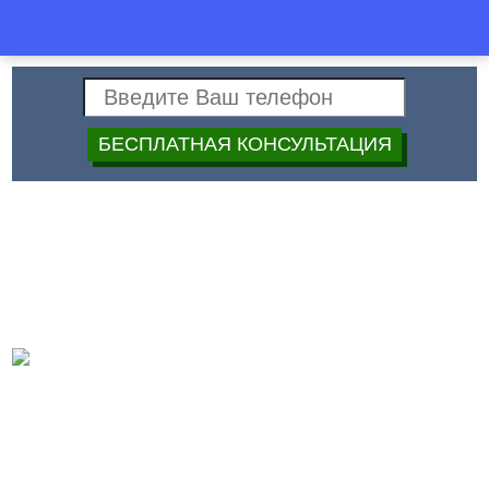
Спец
+7 (499)
40-40-397
Строй
Дата:
Монтаж воздуховода и
фасонных частей под ключ
в Москве
Монтаж воздуховода и фасонных частей
Обязательным элементом любой вентиляционной системы
является воздуховод – система труб, по которым происходит
процесс воздухообмена. Именно функциональность подобной
конструкции обуславливает ее приоритет в процессе
строительства все системы в целом. Качественно